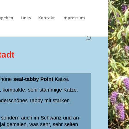
ugeben
Links
Kontakt
Impressum
tadt
schöne
seal-tabby
Point
Katze.
ße, kompakte, sehr stämmige Katze.
nderschönes Tabby mit starken
e, sondern auch im Schwanz und an
jal
gemalen, was sehr, sehr selten