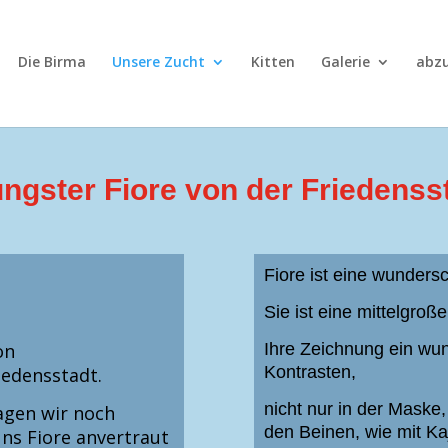
Die Birma
Unsere Zucht
Kitten
Galerie
abz
ngster Fiore von der Friedenss
Fiore ist eine wunder
Sie ist eine mittelgro
on
Ihre Zeichnung ein wu
Kontrasten,
iedensstadt.
nicht nur in der Mask
agen wir noch
den Beinen, wie mit Ka
ns Fiore anvertraut